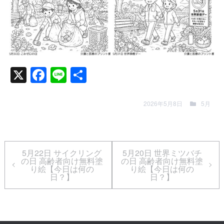
2026-05-16
2026-05-16
X
Facebook
Line
共
有
2026年5月8日
5月
5月22日 サイクリング
5月20日 世界ミツバチ
の日 高齢者向け無料塗
の日 高齢者向け無料塗
り絵【今日は何の
り絵【今日は何の
日？】
日？】