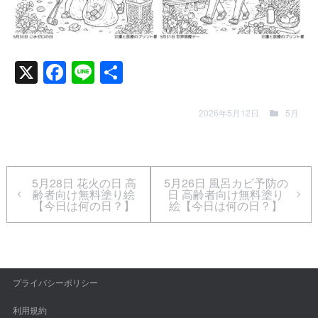
2026-05-16
2026-05-16
X
Facebook
Line
共
有
2026年5月12日
5月
5月28日 花火の日 高
5月26日 風呂カビ予防の
齢者向け無料塗り絵
日 高齢者向け無料塗り
【今日は何の日？】
絵【今日は何の日？】
プライバシーポリシー
利用規約